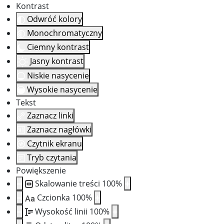
Kontrast
Odwróć kolory
Monochromatyczny
Ciemny kontrast
Jasny kontrast
Niskie nasycenie
Wysokie nasycenie
Tekst
Zaznacz linki
Zaznacz nagłówki
Czytnik ekranu
Tryb czytania
Powiększenie
Skalowanie treści
100
%
Czcionka
100
%
Aa
Wysokość linii
100
%