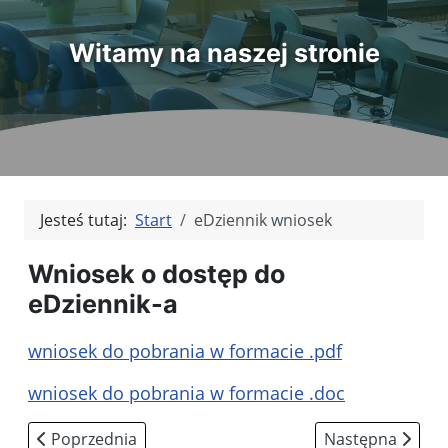
Witamy na naszej stronie
Jesteś tutaj:
Start
eDziennik wniosek
Wniosek o dostęp do
eDziennik-a
wniosek do pobrania w formacie .pdf
wniosek do pobrania w formacie .doc
Poprzednia strona: Gminne Centrum Edukacji Ekologic
Następna strona
Poprzednia
Następna