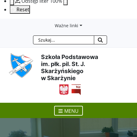
Odstęp liter
100
%
Reset
Przejdź
Przejdź
Przejdź
Przejdź
Ważne linki
Szukaj
do
do
do
do
treści
menu
wyszukiwarki
mapy
Szkoła Podstawowa
im. płk. pil. St. J.
głównej
nawigacyjnego
strony
Skarżyńskiego
w Skarżynie
otwiera się w nowym ok
MENU