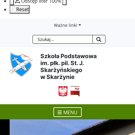
Odstęp liter
100
%
Reset
Przejdź
Przejdź
Przejdź
Przejdź
Ważne linki
Szukaj
do
do
do
do
treści
menu
wyszukiwarki
mapy
Szkoła Podstawowa
im. płk. pil. St. J.
głównej
nawigacyjnego
strony
Skarżyńskiego
w Skarżynie
otwiera się w nowym ok
MENU