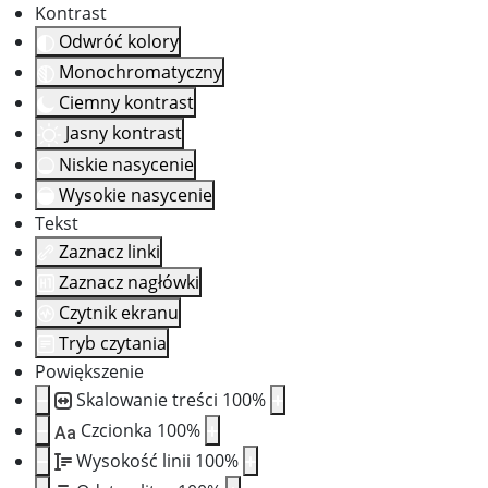
Kontrast
Odwróć kolory
Monochromatyczny
Ciemny kontrast
Jasny kontrast
Niskie nasycenie
Wysokie nasycenie
Tekst
Zaznacz linki
Zaznacz nagłówki
Czytnik ekranu
Tryb czytania
Powiększenie
Skalowanie treści
100
%
Czcionka
100
%
Aa
Wysokość linii
100
%