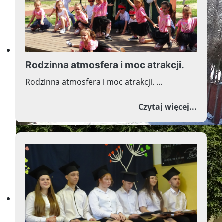
Witamy na stronie
naszej szkoły
Rodzinna atmosfera i moc atrakcji.
Rodzinna atmosfera i moc atrakcji. ...
o Rodz
Czytaj więcej...
Witamy na stronie
naszej szkoły