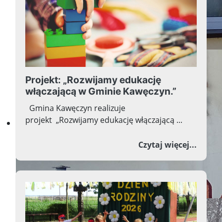
Projekt: „Rozwijamy edukację
włączającą w Gminie Kawęczyn.”
Gmina Kawęczyn realizuje
Witamy na stronie
projekt „Rozwijamy edukację włączającą ...
naszej szkoły
o Proj
Czytaj więcej...