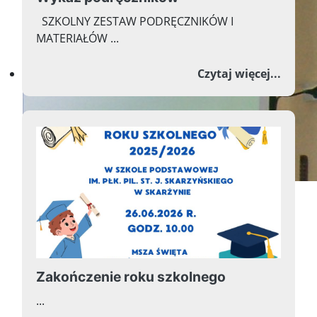
SZKOLNY ZESTAW PODRĘCZNIKÓW I
MATERIAŁÓW ...
Witamy na stronie
o Wyk
Czytaj więcej...
naszej szkoły
Zakończenie roku szkolnego
Witamy na stronie
...
naszej szkoły