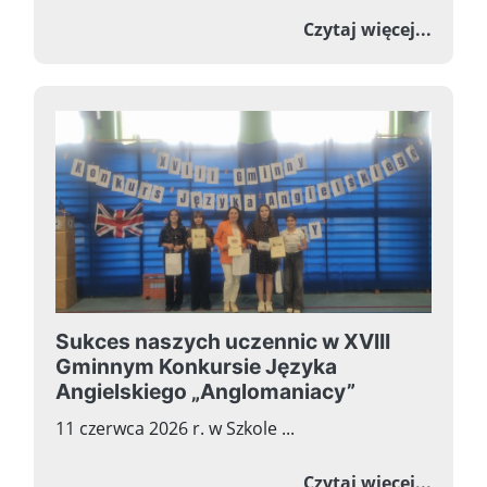
o Zako
Czytaj więcej...
Sukces naszych uczennic w XVIII
Gminnym Konkursie Języka
Angielskiego „Anglomaniacy”
11 czerwca 2026 r. w Szkole ...
o Sukc
Czytaj więcej...