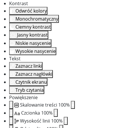
Kontrast
Odwróć kolory
Monochromatyczny
Ciemny kontrast
Jasny kontrast
Niskie nasycenie
Wysokie nasycenie
Tekst
Zaznacz linki
Zaznacz nagłówki
Czytnik ekranu
Tryb czytania
Powiększenie
Skalowanie treści
100
%
Czcionka
100
%
Aa
Wysokość linii
100
%