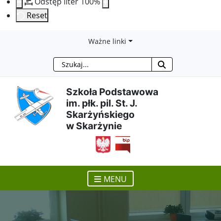
Odstęp liter
100
%
Reset
Przejdź
Przejdź
Przejdź
Przejdź
Ważne linki
Szukaj
do
do
do
do
treści
menu
wyszukiwarki
mapy
Szkoła Podstawowa
im. płk. pil. St. J.
głównej
nawigacyjnego
strony
Skarżyńskiego
w Skarżynie
otwiera się w nowym ok
MENU