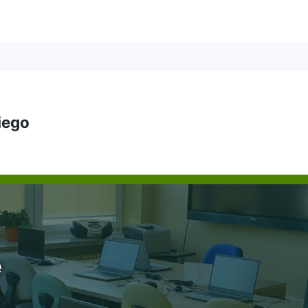
kiego
e