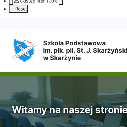
Odstęp liter
100
%
Reset
Przejdź
Przejdź
Przejdź
Przejdź
do
do
do
do
Szkoła Podstawowa
im. płk. pil. St. J. Skarżyńs
treści
menu
wyszukiwarki
mapy
w Skarżynie
głównej
nawigacyjnego
strony
Witamy na naszej stroni