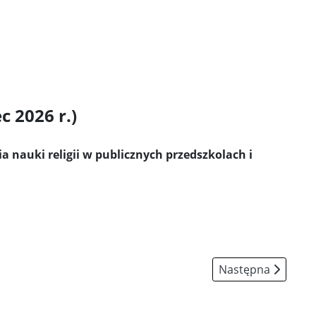
 2026 r.)
 nauki religii w publicznych przedszkolach i
Następna strona:
Następna