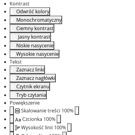
Kontrast
Odwróć kolory
Monochromatyczny
Ciemny kontrast
Jasny kontrast
Niskie nasycenie
Wysokie nasycenie
Tekst
Zaznacz linki
Zaznacz nagłówki
Czytnik ekranu
Tryb czytania
Powiększenie
Skalowanie treści
100
%
Czcionka
100
%
Aa
Wysokość linii
100
%