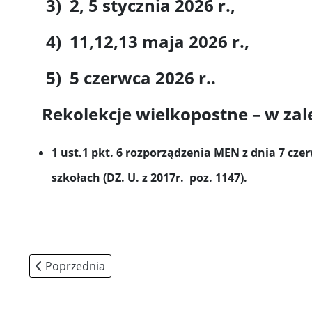
3) 2, 5 stycznia 2026 r.,
4) 11,12,13 maja 2026 r.,
5) 5 czerwca 2026 r..
Rekolekcje wielkopostne – w zale
1 ust.1 pkt. 6 rozporządzenia MEN z dnia 7 cz
szkołach (DZ. U. z 2017r. poz. 1147).
Poprzednia strona: Biblioteka
Poprzednia