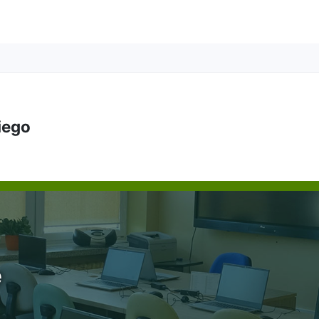
kiego
e