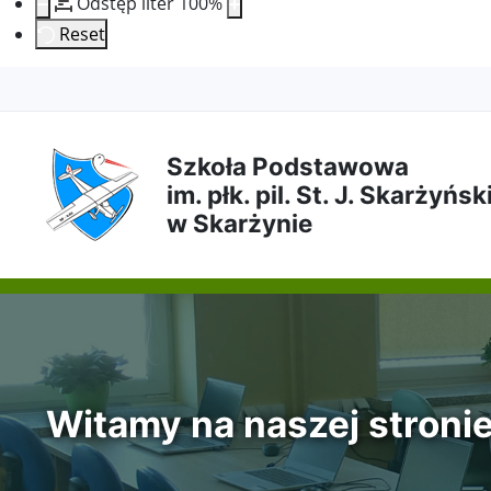
Odstęp liter
100
%
Reset
Przejdź
Przejdź
Przejdź
Przejdź
do
do
do
do
Szkoła Podstawowa
im. płk. pil. St. J. Skarżyńs
treści
menu
wyszukiwarki
mapy
w Skarżynie
głównej
nawigacyjnego
strony
Witamy na naszej stroni