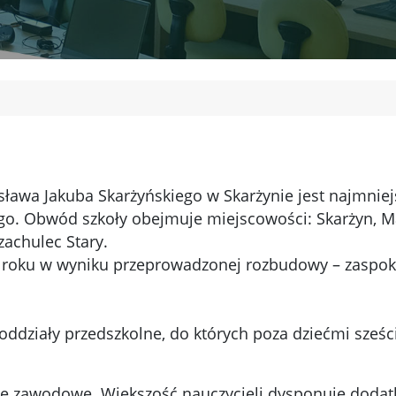
sława Jakuba Skarżyńskiego w Skarżynie jest najmni
ego. Obwód szkoły obejmuje miejscowości: Skarżyn, M
zachulec Stary.
 roku w wyniku przeprowadzonej rozbudowy – zaspoka
ddziały przedszkolne, do których poza dziećmi sześcio
je zawodowe. Większość nauczycieli dysponuje dodat