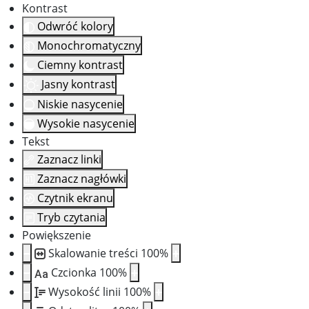
Kontrast
Odwróć kolory
Monochromatyczny
Ciemny kontrast
Jasny kontrast
Niskie nasycenie
Wysokie nasycenie
Tekst
Zaznacz linki
Zaznacz nagłówki
Czytnik ekranu
Tryb czytania
Powiększenie
Skalowanie treści
100
%
Czcionka
100
%
Aa
Wysokość linii
100
%