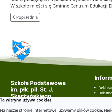
W szkole mieści się Gminne Centrum Edukacji E
Poprzednia strona: Historia Szkoły
Poprzednia
Inform
Szkoła Podstawowa
Deklara
im. płk. pil. St. J.
Dokumen
Skarżyńskiego
(ETR - E
Ta witryna używa cookies
w Skarżynie
odczyty
wnioski
Na naszej stronie internetowej używamy plików cookie. Nie