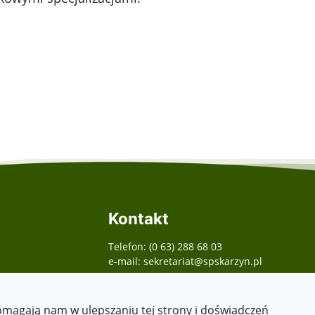
Kontakt
Telefon: (0 63) 288 68 03
e-mail: sekretariat@spskarzyn.pl
pomagają nam w ulepszaniu tej strony i doświadczeń