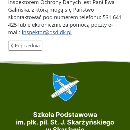
Inspektorem Ochrony Danych jest Pani Ewa
Galińska, z którą mogą się Państwo
skontaktować pod numerem telefonu: 531 641
425 lub elektronicznie za pomocą poczty e-
mail:
inspektor@osdidk.pl
Poprzednia strona: Sukcesy szkoły
Poprzednia
Szkoła Podstawowa
im. płk. pil. St. J. Skarżyńskiego
w Skarżynie