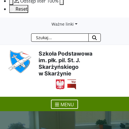
Odstęp liter
100
%
Reset
Przejdź
Przejdź
Przejdź
Przejdź
Ważne linki
Szukaj
do
do
do
do
treści
menu
wyszukiwarki
mapy
Szkoła Podstawowa
im. płk. pil. St. J.
głównej
nawigacyjnego
strony
Skarżyńskiego
w Skarżynie
otwiera się w nowym ok
MENU