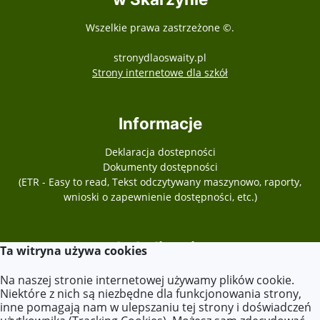
Wszelkie prawa zastrzeżone ©.
stronydlaoswaity.pl
otwiera się w nowy
Strony internetowe dla szkół
Informacje
Deklaracja dostepności
Dokumenty dostępności
(ETR - Easy to read, Tekst odczytywany maszynowo, raporty,
wnioski o zapewnienie dostępności, etc.)
Lokalizacja
Ta witryna używa cookies
62-704 Kawęczyn
Na naszej stronie internetowej używamy plików cookie.
Skarżyn 26a
Niektóre z nich są niezbędne dla funkcjonowania strony,
inne pomagają nam w ulepszaniu tej strony i doświadczeń