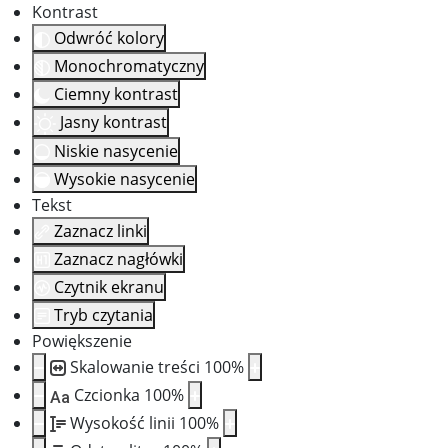
Kontrast
Odwróć kolory
Monochromatyczny
Ciemny kontrast
Jasny kontrast
Niskie nasycenie
Wysokie nasycenie
Tekst
Zaznacz linki
Zaznacz nagłówki
Czytnik ekranu
Tryb czytania
Powiększenie
Skalowanie treści
100
%
Czcionka
100
%
Aa
Wysokość linii
100
%