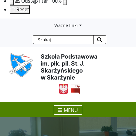
Odstęp liter
100
%
Reset
Przejdź
Przejdź
Przejdź
Przejdź
Ważne linki
Szukaj
do
do
do
do
treści
menu
wyszukiwarki
mapy
Szkoła Podstawowa
im. płk. pil. St. J.
głównej
nawigacyjnego
strony
Skarżyńskiego
w Skarżynie
otwiera się w nowym ok
MENU