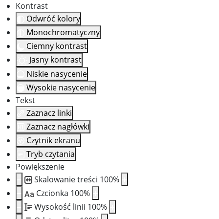
Kontrast
Odwróć kolory
Monochromatyczny
Ciemny kontrast
Jasny kontrast
Niskie nasycenie
Wysokie nasycenie
Tekst
Zaznacz linki
Zaznacz nagłówki
Czytnik ekranu
Tryb czytania
Powiększenie
Skalowanie treści
100
%
Czcionka
100
%
Aa
Wysokość linii
100
%